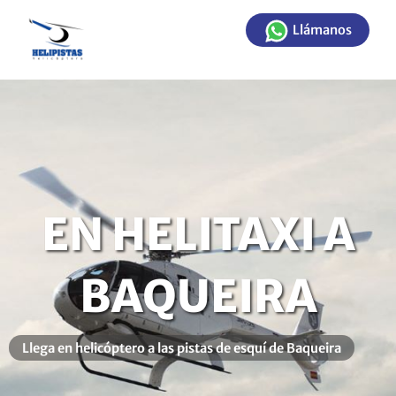
Ir
Llámanos
al
contenido
EN HELITAXI A
BAQUEIRA
Llega en helicóptero a las pistas de esquí de Baqueira